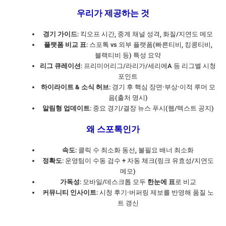
우리가 제공하는 것
경기 가이드
: 킥오프 시간, 중계 채널 성격, 화질/지연도 메모
플랫폼 비교 표
: 스포톡 vs 외부 플랫폼(빠른티비, 킹콩티비,
블랙티비 등) 특성 요약
리그 큐레이션
: 프리미어리그/라리가/세리에A 등 리그별 시청
포인트
하이라이트 & 소식 허브
: 경기 후 핵심 장면·부상·이적 루머 모
음(출처 명시)
알림형 업데이트
: 중요 경기/결장 뉴스 푸시(웹/텍스트 공지)
왜 스포톡인가
속도
: 클릭 수 최소화 동선, 불필요 배너 최소화
정확도
: 운영팀이 수동 검수 + 자동 체크(링크 유효성/지연도
메모)
가독성
: 모바일/데스크톱 모두
한눈에 표
로 비교
커뮤니티 인사이트
: 시청 후기·버퍼링 제보를 반영해 품질 노
트 갱신