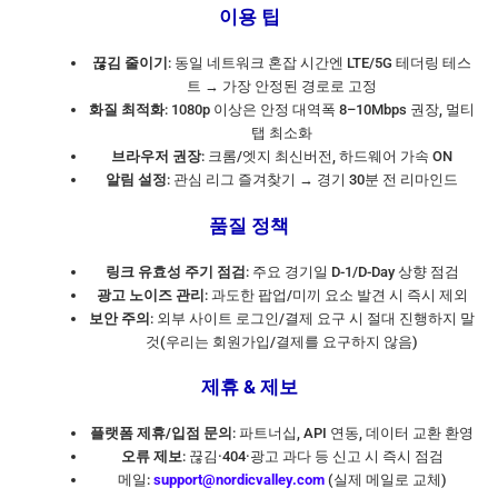
이용 팁
끊김 줄이기
: 동일 네트워크 혼잡 시간엔 LTE/5G 테더링 테스
트 → 가장 안정된 경로로 고정
화질 최적화
: 1080p 이상은 안정 대역폭 8–10Mbps 권장, 멀티
탭 최소화
브라우저 권장
: 크롬/엣지 최신버전, 하드웨어 가속 ON
알림 설정
: 관심 리그 즐겨찾기 → 경기 30분 전 리마인드
품질 정책
링크 유효성 주기 점검
: 주요 경기일 D-1/D-Day 상향 점검
광고 노이즈 관리
: 과도한 팝업/미끼 요소 발견 시 즉시 제외
보안 주의
: 외부 사이트 로그인/결제 요구 시 절대 진행하지 말
것(우리는 회원가입/결제를 요구하지 않음)
제휴 & 제보
플랫폼 제휴/입점 문의
: 파트너십, API 연동, 데이터 교환 환영
오류 제보
: 끊김·404·광고 과다 등 신고 시 즉시 점검
메일:
support@nordicvalley.com
(실제 메일로 교체)