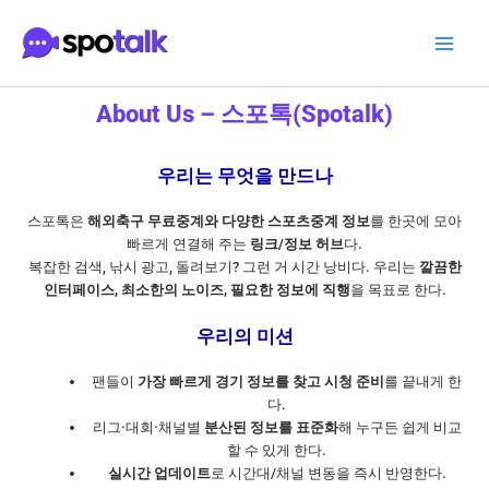
콘
Main
텐
Men
츠
로
About Us – 스포톡(Spotalk)
건
너
뛰
우리는 무엇을 만드나
기
스포톡은
해외축구 무료중계와 다양한 스포츠중계 정보
를 한곳에 모아
빠르게 연결해 주는
링크/정보 허브
다.
복잡한 검색, 낚시 광고, 돌려보기? 그런 거 시간 낭비다. 우리는
깔끔한
인터페이스, 최소한의 노이즈, 필요한 정보에 직행
을 목표로 한다.
우리의 미션
팬들이
가장 빠르게 경기 정보를 찾고 시청 준비
를 끝내게 한
다.
리그·대회·채널별
분산된 정보를 표준화
해 누구든 쉽게 비교
할 수 있게 한다.
실시간 업데이트
로 시간대/채널 변동을 즉시 반영한다.