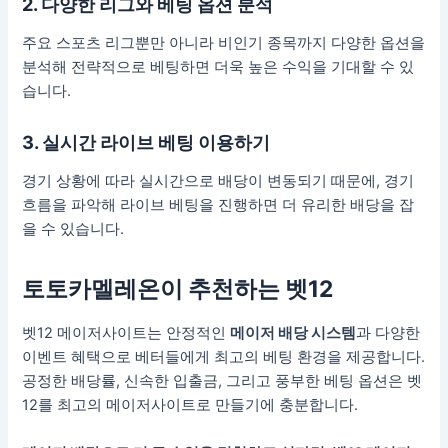
2. 다양한 리그와 베팅 옵션 분석
주요 스포츠 리그뿐만 아니라 비인기 종목까지 다양한 옵션을
분석해 전략적으로 베팅하면 더욱 높은 수익을 기대할 수 있
습니다.
3. 실시간 라이브 베팅 이용하기
경기 상황에 따라 실시간으로 배당이 변동되기 때문에, 경기
흐름을 파악해 라이브 베팅을 진행하면 더 유리한 배당을 잡
을 수 있습니다.
토토카멜레온이 추천하는 벳12
벳12 메이저사이트는 안정적인
메이저 배당 시스템
과 다양한
이벤트 혜택으로 베터들에게 최고의 베팅 환경을 제공합니다.
공정한 배당률, 신속한 입출금, 그리고 풍부한 베팅 옵션은 벳
12를 최고의 메이저사이트로 만들기에 충분합니다.