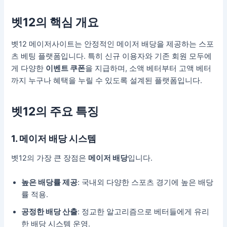
벳12의 핵심 개요
벳12 메이저사이트는 안정적인 메이저 배당을 제공하는 스포
츠 베팅 플랫폼입니다. 특히 신규 이용자와 기존 회원 모두에
게 다양한
이벤트 쿠폰
을 지급하며, 소액 베터부터 고액 베터
까지 누구나 혜택을 누릴 수 있도록 설계된 플랫폼입니다.
벳12의 주요 특징
1. 메이저 배당 시스템
벳12의 가장 큰 장점은
메이저 배당
입니다.
높은 배당률 제공
: 국내외 다양한 스포츠 경기에 높은 배당
률 적용.
공정한 배당 산출
: 정교한 알고리즘으로 베터들에게 유리
한 배당 시스템 운영.