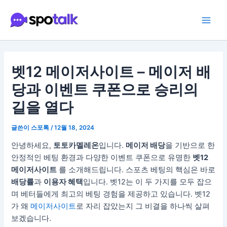
콘
포
Main
텐
스
Men
츠
트
로
탐
건
색
너
벳12 메이저사이트 – 메이저 배
뛰
당과 이벤트 쿠폰으로 승리의
기
길을 열다
글쓴이
스포톡
/
12월 18, 2024
안녕하세요,
토토카멜레온
입니다.
메이저 배당
을 기반으로 한
안정적인 베팅 환경과 다양한 이벤트 쿠폰으로 유명한
벳12
메이저사이트
를 소개해드립니다. 스포츠 베팅의 핵심은 바로
배당률
과
이용자 혜택
입니다. 벳12는 이 두 가지를 모두 잡으
며 베터들에게 최고의 베팅 경험을 제공하고 있습니다. 벳12
가 왜
메이저사이트
로 자리 잡았는지 그 비결을 하나씩 살펴
보겠습니다.